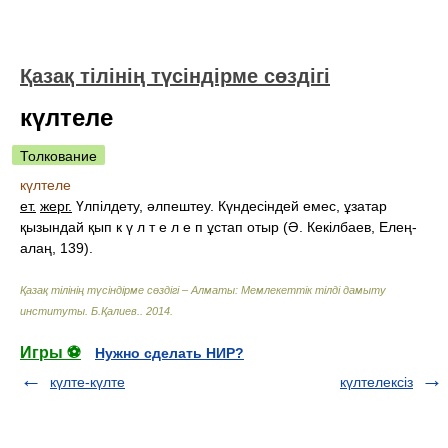
Қазақ тілінің түсіндірме сөздігі
күлтеле
Толкование
күлтеле
ет.
жерг.
Үлпілдету, әлпештеу. Күндесіндей емес, ұзатар
қызындай қып к ү л т е л е п ұстап отыр (Ә. Кекілбаев, Елең-
алаң, 139).
Қазақ тілінің түсіндірме сөздігі – Алматы: Мемлекеттік тілді дамыту
институты
.
Б.Қалиев.
.
2014
.
Игры ⚽
Нужно сделать НИР?
күлте-күлте
күлтелексіз