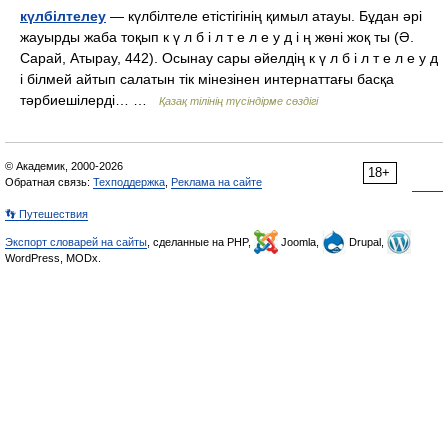
күлбілтелеу
— күлбілтеле етістігінің қимыл атауы. Бұдан әрі
жауырды жаба тоқып к ү л б і л т е л е у д і ң жөні жоқ ты (Ә.
Сарай, Атырау, 442). Осынау сары әйелдің к ү л б і л т е л е у д
і білмей айтып салатын тік мінезінен интернаттағы басқа
тәрбиешілерді… …
Қазақ тілінің түсіндірме сөздігі
© Академик, 2000-2026
18+
Обратная связь:
Техподдержка
,
Реклама на сайте
👣 Путешествия
Экспорт словарей на сайты
, сделанные на PHP,
Joomla,
Drupal,
WordPress, MODx.