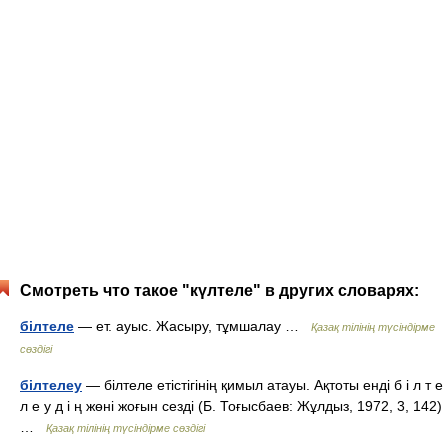
Смотреть что такое "күлтеле" в других словарях:
білтеле
— ет. ауыс. Жасыру, тұмшалау …
Қазақ тілінің түсіндірме
сөздігі
білтелеу
— білтеле етістігінің қимыл атауы. Ақтоты енді б і л т е
л е у д і ң жөні жоғын сезді (Б. Тоғысбаев: Жұлдыз, 1972, 3, 142)
…
Қазақ тілінің түсіндірме сөздігі